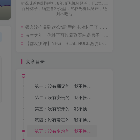
新况味首席测评师，8年玩飞机杯经验，已玩过上
百种杯子，涵盖各种类型，买杯先看我测评，绝
对不吃亏
很久没有品到这么“震”手的电动杯子了，掉渣不说，通道还极其不均匀。。。造梦物语——禁忌魅魔欲罗测评
有生之年，你甚至可以看到买杯送房子，包装非常花哨，本体体验也不算太差，kaguyano—洛蒂测评
【群友测评】NPG—REAL NUDEあおい测评，事实证明不要去选停产的上古时代飞机杯
文章目录
第一：没有捅穿的，我不换，没捅穿，那说明还可以凿，我换它干嘛？
第二：没有变松的，我不换，没有变松，那说明还夹得住牛牛，我换它干嘛?
第三：没有裂开的，我不换，没有裂开，那说明它还能撑得住，我换它干嘛？
第四：没有发霉的，我不换，没有发霉，那说明我保养的好，我换它干嘛？
第五：没有变粘的，我不换，没有变粘，那说明它大限没到，我换它干嘛？