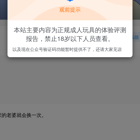
观前提示
本站主要内容为正规成人玩具的体验评测
报告，禁止18岁以下人员查看。
关注
私信
以及现在公众号验证码功能暂时提供不了，还请大家见谅
家的老婆就会换一次。