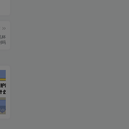
篇
机杯
别吗
飞机杯保护粉是什么？保护粉怎么用才对？一篇带你全面了解飞机杯保护粉