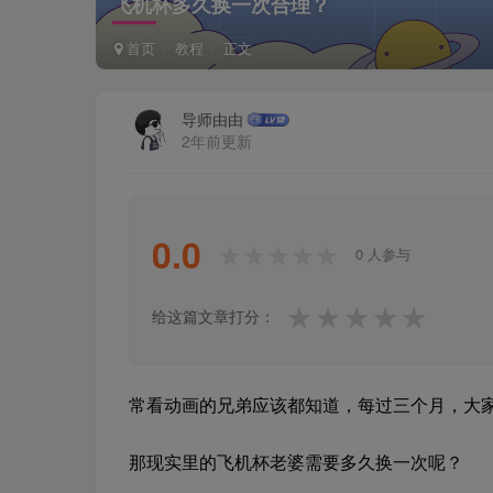
飞机杯多久换一次合理？
首页
教程
正文
导师由由
2年前更新
0.0
★★★★★
★★★★★
0 人参与
★
★
★
★
★
给这篇文章打分：
常看动画的兄弟应该都知道，每过三个月，大
那现实里的飞机杯老婆需要多久换一次呢？