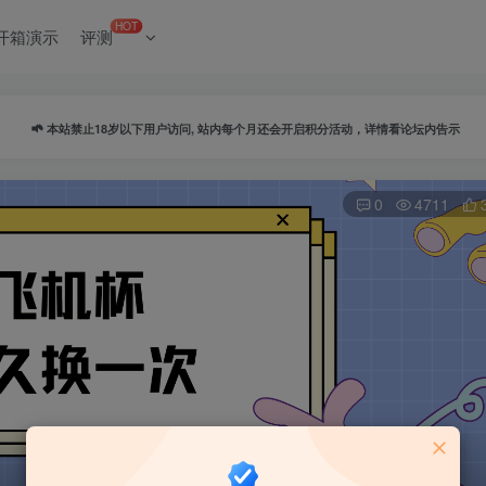
HOT
开箱演示
评测
本站禁止18岁以下用户访问, 站内每个月还会开启积分活动，详情看论坛内告示
0
4711