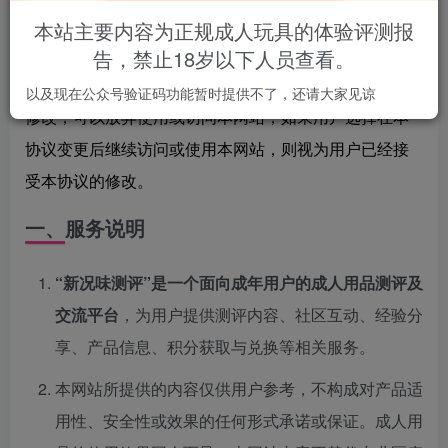
下的全部内容，并与本站达成本协议。
本站主要内容为正规成人玩具的体验评测报
新况味测评网站（www.xkwceping.com）有权随时对本
告，禁止18岁以下人员查看。
协议进行修改，用户在登录使用前如果不同意本协议的
以及现在公众号验证码功能暂时提供不了，还请大家见谅
修改，可以放弃使用或访问本网站，如果用户选择在本
协议变更后继续访问或使用本网站，则视为用户已经接
受本协议的修改。
一、服务说明
“新况味测评”是一个面向成年用户的成人用品测评及
交流平台
，为用户提供测评内容、社区互动、经验分
享、产品信息、积分获取与兑换等相关服务。
本网站所提供的内容仅供用户参考，不构成对产品适
用性、安全性或效果的任何形式承诺或保证。成人用