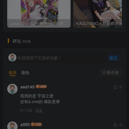
gose-皮小鬼2代测评，超绝增大的皮鼓？差别极强的前后通道。gose—皮小鬼2代测评
KAGUYANO水野莉莉测评！老二次元玩家
评论
共6条
欢迎您留下宝贵的见解！
提交
只看作者
最新
最热
asd145
0
我用的是 宇宙之爱 

还有a one的 俩款更厚
6个月前
回复
allllll
0