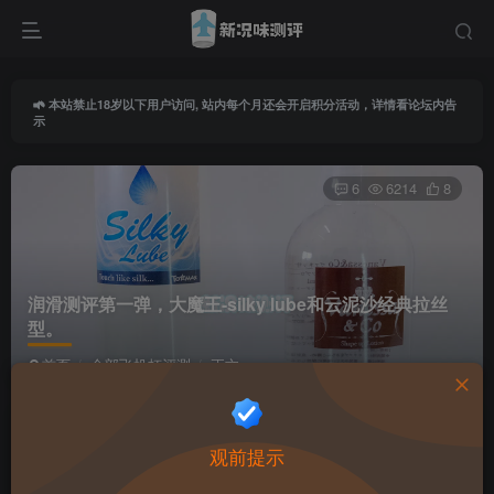
本站禁止18岁以下用户访问, 站内每个月还会开启积分活动，详情看论坛内告
示
6
6214
8
润滑测评第一弹，大魔王-silky lube和云泥沙经典拉丝
型。
首页
全部飞机杯评测
正文
导师由由
关注
私信
观前提示
11个月前更新