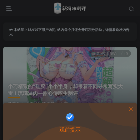
本站禁止18岁以下用户访问, 站内每个月还会开启积分活动，详情看论坛内告
示
7
1.5W+
9
小巧精致的“硅胶”小小半身，却带着不同寻常写实大
雷！琉璃温肉—甜心侍应生测评
首页
全部飞机杯评测
正文
导师由由
关注
私信
观前提示
3个月前更新