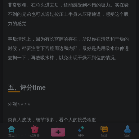
非常软糯。在龟头进去后，还能感受到不错的吸力。实在碰
不到的兄弟也可以通过按压上半身来压缩通道，感受这个吸
力的感觉
事后清洗上，因为有长宫腔的存在，所以你在清洗和干燥的
时候，都要注意下宫腔周边和内部，最好是先用吸水巾伸进
去掏一下，再放吸水棒，以免出现干燥不到位的情况。
五、评分
time
外观⭐️⭐️⭐️⭐️
类真人皮肤，细节很多，看个人的接受程度
出油⭐️⭐️⭐️⭐️⭐️
首页
优惠券
APP
论坛
我的