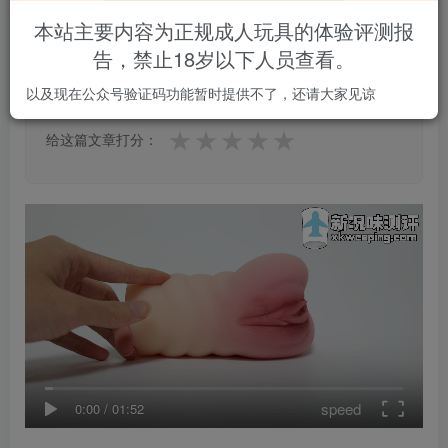
本站主要内容为正规成人玩具的体验评测报
告，禁止18岁以下人员查看。
0.0
★★★★★
★★★★★
0 人参与
以及现在公众号验证码功能暂时提供不了，还请大家见谅
★
★
★
★
★
给这篇文章打分：
speed
0:00
/
01:52