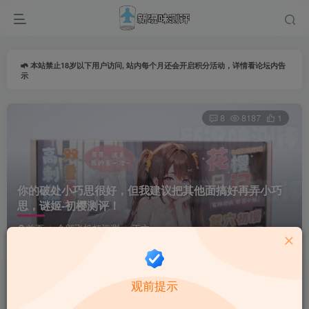
本站禁止18岁以下用户访问, 站内每个月还会开启积分活动，详情看论坛内告
示
8
8187
1
你的破处小巧思很好，但我建议把其他面搞好再弄小巧
思，谜姬-初樱测评！
首页
全部飞机杯评测
正文
导师由由
关注
私信
观前提示
3个月前更新