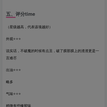
五、评分time
（星级越高，代表该项越好）
外观⭐️⭐️⭐️
说实话，不破魔的时候有点丑，破了膜那膜上的渣渣更是一
言难尽
出油⭐️⭐️⭐️
略多
气味⭐️⭐️⭐️
稍微有些橡胶味