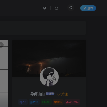
发布
文章目录
一、淘宝
3
二、京东
三、pdd
四、咸鱼
五、抖音商城
六、论外
导师由由
关注
七、延伸
13
203
596
332
456W+