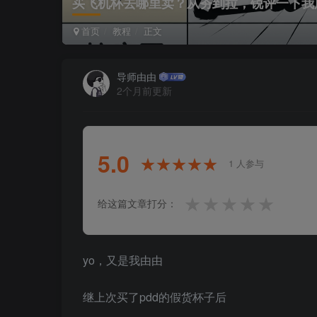
买飞机杯去哪里卖？从夯到拉，锐评一下我
首页
教程
正文
导师由由
2个月前更新
5.0
★★★★★
★★★★★
1 人参与
★
★
★
★
★
给这篇文章打分：
yo，又是我由由
继上次买了pdd的假货杯子后