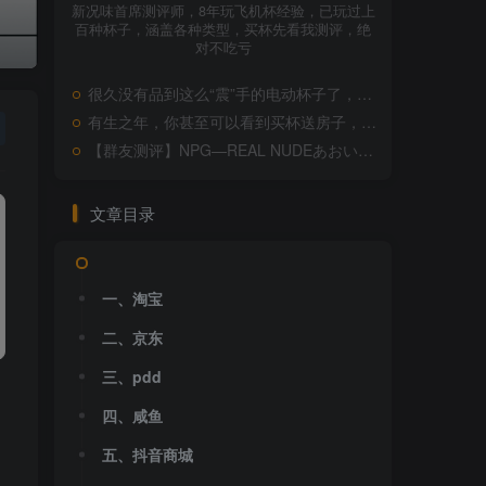
新况味首席测评师，8年玩飞机杯经验，已玩过上
百种杯子，涵盖各种类型，买杯先看我测评，绝
对不吃亏
很久没有品到这么“震”手的电动杯子了，掉渣不说，通道还极其不均匀。。。造梦物语——禁忌魅魔欲罗测评
有生之年，你甚至可以看到买杯送房子，包装非常花哨，本体体验也不算太差，kaguyano—洛蒂测评
【群友测评】NPG—REAL NUDEあおい测评，事实证明不要去选停产的上古时代飞机杯
文章目录
一、淘宝
二、京东
三、pdd
四、咸鱼
五、抖音商城