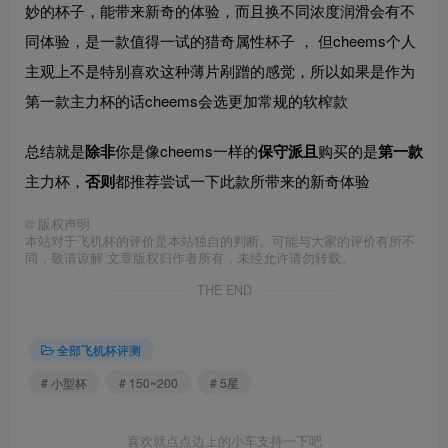
妙的杯子，能带来新奇的体验，而且换不同浓度润滑会有不
同体验，是一款值得一试的猎奇属性杯子 ， 但cheems个人
主观上不是特别喜欢这种薄片剐蹭的感觉，所以如果是作为
第一款主力杯的话cheems会选更加常规的软榨款
总结就是
除非
你是像cheems一样的
保守派且
购买的是
第一款
主力杯，
否则
都推荐尝试一下此款所带来的新奇体验
©
版权声明
本站对于飞机杯的评价是本站独自的判断。可能与大家的评价有所不
同，敬请谅解 文章版权归作者所有，未经允许请勿转载。
THE END
全部飞机杯评测
# 小型杯
# 150~200
# 5星
喜欢就点点边上的小车支持一下吧