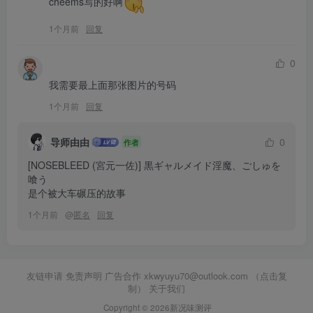
cheems写的好啊
1个月前
回复
0
我需要最上面那张图片的号码
1个月前
回复
导师由由
0
作者
[NOSEBLEED (宮元一佐)] 黒ギャルメイド淫魔、ごしゅを
喰う

是个被大车碾压的故事
1个月前
@
匿名
回复
友链申请 免责声明 广告合作
xkwyuyu70@outlook.com （点击复
制）
关于我们
Copyright © 2026新况味测评