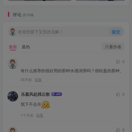
评论
共10条
欢迎您留下宝贵的见解！
提交
只看作者
最新
最热
0
有什么推荐的很好用的那种水感润滑吗？很轻盈的那种。
35天前
回复
乐嘉风起残云散
0
我下不去吊
1个月前
回复
0