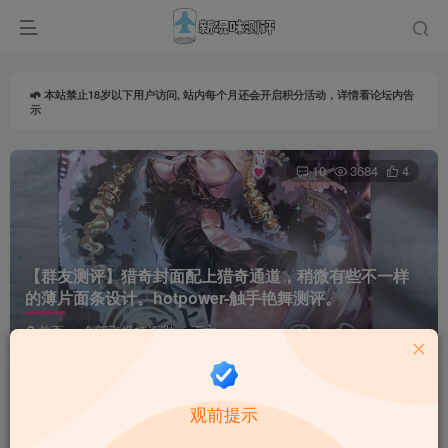
本站禁止18岁以下用户访问, 站内每个月还会开启积分活动，详情看论坛内告
示
10
3684
4
【群友测评】猎奇封面配上猎奇通道，稍微有些不一样
的薄片面条设计。hotpower-触手艳舞测评。
首页
全部飞机杯评测
正文
导师由由
关注
私信
观前提示
35天前更新