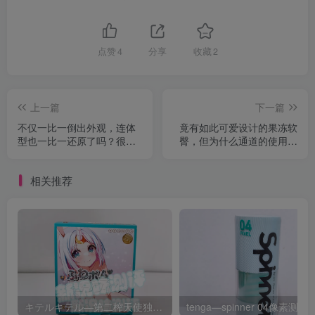
点赞
4
分享
收藏
2
上一篇
下一篇
不仅一比一倒出外观，连体
竟有如此可爱设计的果冻软
型也一比一还原了吗？很久
臀，但为什么通道的使用寿
不见的真人比例半身！
命那么短？MOMOR—魅魔
Dream Edge——杏津杏测
莉亚测评。
相关推荐
评。
キテルキテル—第二榨天使独角兽测评！明明有着超高的柔软度，但是使用寿命却极短。。。
tenga—spinner 04像素测评，不是电动但也能自