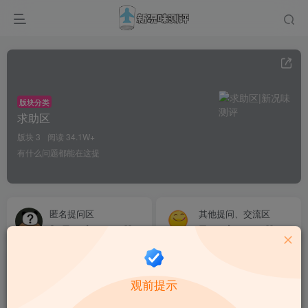
版块分类
求助区
版块 3
阅读 34.1W+
有什么问题都能在这提
匿名提问区
其他提问、交流区
8
1.6W+
3
59
4.3W+
6
杯子提问、交流区
1358
28.2W+
63
观前提示