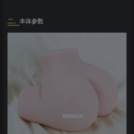
二
、
本体参数