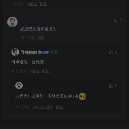
9个月前
@
匿名
回复
2
屁股缝是用来素股的
10个月前
回复
导师由由
2
作者
有点道理，会玩哦
10个月前
@
匿名
回复
0
老师为什么更新一下胖次天使3电动
10个月前
@
新况味导师
回复