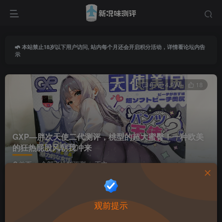
本站禁止18岁以下用户访问, 站内每个月还会开启积分活动，详情看论坛内告
示
8
4.9W+
18
GXP—胖次天使二代测评，桃型的超大蜜臀！一种欧美
的狂热屁股风朝我冲来
首页
全部飞机杯评测
正文
导师由由
关注
私信
观前提示
12天前更新