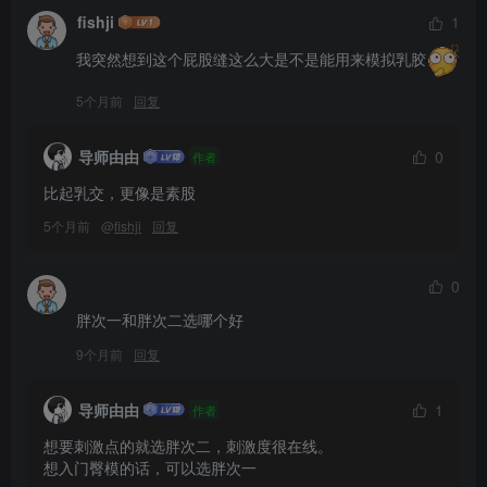
fishji
1
我突然想到这个屁股缝这么大是不是能用来模拟乳胶
5个月前
回复
导师由由
0
作者
比起乳交，更像是素股
5个月前
@
fishji
回复
0
胖次一和胖次二选哪个好
9个月前
回复
导师由由
1
作者
想要刺激点的就选胖次二，刺激度很在线。

想入门臀模的话，可以选胖次一