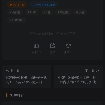
热门推荐
全部飞机杯评测
# 高刺激
# GXP
# 5星
# 臀型杯
# 倒模
# 500~550
喜欢就点点边上的小车支持一下吧
点赞
18
分享
收藏
12
上一篇
下一篇
LOVEFACTOR—御神子一代
GXP—SG研究社测评，外在
测评，纯洁巫女不为人知的
和内观的双重仿真，如此还
秘密
原的漫画通道体验还是第一
次
相关推荐