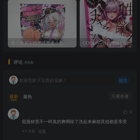
重心极其不稳的浅黑皮小臀，柔软度很高，但小毛病也不少。lovefactor—甜心特工测评
评论
共8条
欢迎您留下宝贵的见解！
提交
只看作者
最新
最热
0
屁股材质不一样真的爽啊除了洗起来麻烦其他都是享受
4个月前
回复