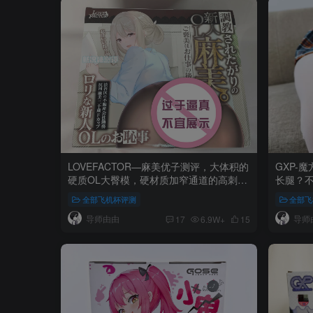
LOVEFACTOR—麻美优子测评，大体积的
GXP-
硬质OL大臀模，硬材质加窄通道的高刺激
长腿？
体验
全部飞机杯评测
全部飞
导师由由
导师
17
6.9W+
15