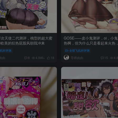
胖次天使二代测评，桃型的超大蜜
GOSE——皮小鬼测评，oi，小
种欧美的狂热屁股风朝我冲来
热啊，但为什么只是看起来火热
却又冷淡了
机杯评测
全部飞机杯评测
由由
导师由由
8
4.9W+
18
15
4.