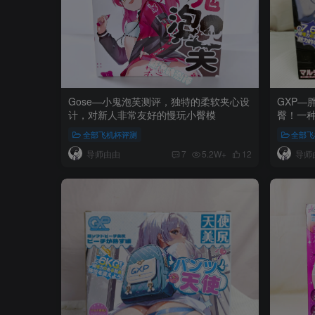
Gose—小鬼泡芙测评，独特的柔软夹心设
GXP—
计，对新人非常友好的慢玩小臀模
臀！一
全部飞机杯评测
全部飞
导师由由
导师
7
5.2W+
12