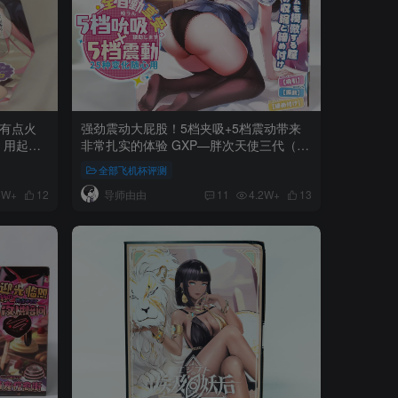
鬼有点火
强劲震动大屁股！5档夹吸+5档震动带来
，用起来
非常扎实的体验 GXP—胖次天使三代（电
动）测评！
全部飞机杯评测
导师由由
8W+
12
11
4.2W+
13