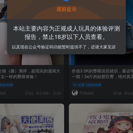
观前提示
本站主要内容为正规成人玩具的体验评测
报告，禁止18岁以下人员查看。
以及现在公众号验证码功能暂时提供不了，还请大家见谅
魔方姬（腿）测评，超现实的漫画大
价值3.5K的臀模说切就切，最证
不太一样的臀模体验！
一期！34斤的硅胶巨臀，绝对真
积冲撞体验！彼之良—U41测评
机杯评测
全部飞机杯评测
由由
导师由由
22
5.9W+
29
36
5.