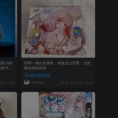
明实力的
GXP—兔仆长测评，兔兔这么可爱，当然
实的大体
要好好吃掉😋
！
全部飞机杯评测
导师由由
6W+
45
14
5.4W+
23