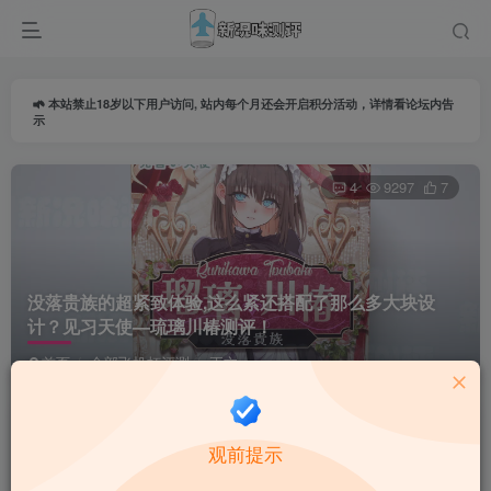
本站禁止18岁以下用户访问, 站内每个月还会开启积分活动，详情看论坛内告
示
4
9297
7
没落贵族的超紧致体验,这么紧还搭配了那么多大块设
计？见习天使—琉璃川椿测评！
首页
全部飞机杯评测
正文
导师由由
关注
私信
观前提示
18天前更新