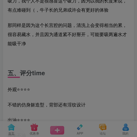
吸力，我个人不是很感冒这个吸力，因为以我的长度来说，
有点难碰到（，牛子长的兄弟或许会有更好的体验
那同样是因为这个长宫腔的问题，清洗上会变得相当的累，
很容易藏水，并且因为通道紧不好掰开，可能要吸两遍水才
能吸干净
五、评分time
外观⭐️⭐️⭐️⭐️
不错的仿身躯造型，背部还有淫纹设计
出油⭐️⭐️⭐️⭐️
首页
优惠券
APP
论坛
我的
基本不油