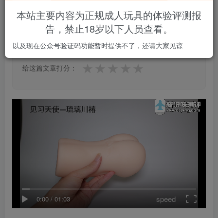
本站主要内容为正规成人玩具的体验评测报
告，禁止18岁以下人员查看。
4.7
★★★★★
★★★★★
3 人参与
以及现在公众号验证码功能暂时提供不了，还请大家见谅
★
★
★
★
★
给这篇文章打分：
speed
0:00
/
01:03