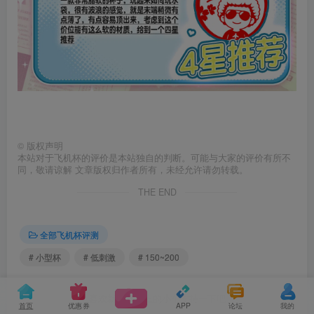
©
版权声明
本站对于飞机杯的评价是本站独自的判断。可能与大家的评价有所不
同，敬请谅解 文章版权归作者所有，未经允许请勿转载。
THE END
全部飞机杯评测
# 小型杯
# 低刺激
# 150~200
喜欢就点点边上的小车支持一下吧
首页
优惠券
APP
论坛
我的