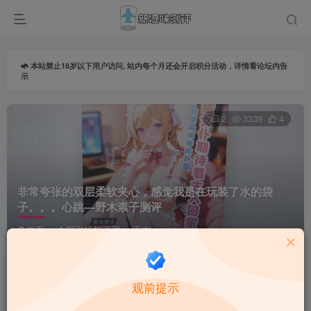
本站禁止18岁以下用户访问, 站内每个月还会开启积分活动，详情看论坛内告
示
2
3339
4
非常夸张的双层柔软夹心，感觉我是在玩装了水的袋
子。。。心跳—野木柰子测评
首页
全部飞机杯评测
正文
导师由由
关注
私信
观前提示
1个月前更新