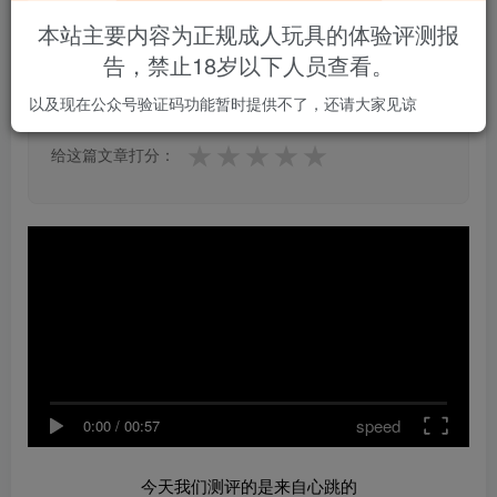
本站主要内容为正规成人玩具的体验评测报
告，禁止18岁以下人员查看。
0.0
★★★★★
★★★★★
0 人参与
以及现在公众号验证码功能暂时提供不了，还请大家见谅
★
★
★
★
★
给这篇文章打分：
speed
0:00
/
00:57
今天我们测评的是来自心跳的