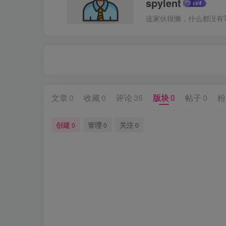
spylent
这家伙很懒，什么都没有写.
文章
0
收藏
0
评论
35
版块
0
帖子
0
粉
创建
管理
关注
0
0
0