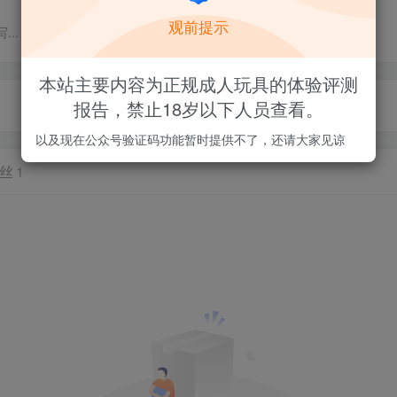
观前提示
..
本站主要内容为正规成人玩具的体验评测
报告，禁止18岁以下人员查看。
本站禁止18岁以下用户访问, 站内每个月还会开启积分活动，详情看论坛内告示
以及现在公众号验证码功能暂时提供不了，还请大家见谅
丝
1