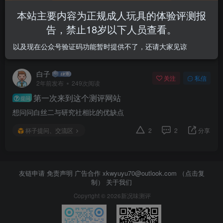
本站主要内容为正规成人玩具的体验评测报
文章
0
收藏
0
评论
19
版块
0
帖子
1
粉丝
0
告，禁止18岁以下人员查看。
以及现在公众号验证码功能暂时提供不了，还请大家见谅
发布
排序
1
白子
关注
私信
2年前发布
249次阅读
第一次来到这个测评网站
提问
想问问白丝二与研究社相比的优缺点
杯子提问、交流区
2
2
分享
友链申请 免责声明 广告合作
xkwyuyu70@outlook.com （点击复
制）
关于我们
Copyright © 2026新况味测评