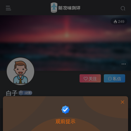
249
关注
私信
白子
这家伙很懒，什么都没有写...
观前提示
本站禁止18岁以下用户访问, 站内每个月还会开启积分活动，详情看论坛内告
示