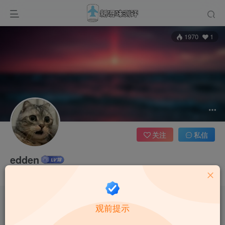
1970
1
关注
私信
edden
这家伙很懒，什么都没有写...
观前提示
本站禁止18岁以下用户访问, 站内每个月还会开启积分活动，详情看论坛内告
示