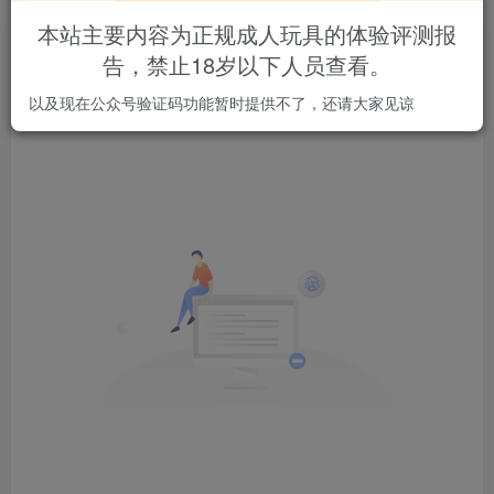
本站主要内容为正规成人玩具的体验评测报
文章
0
收藏
0
评论
3
版块
0
帖子
2
粉丝
1
告，禁止18岁以下人员查看。
以及现在公众号验证码功能暂时提供不了，还请大家见谅
发布
排序
0