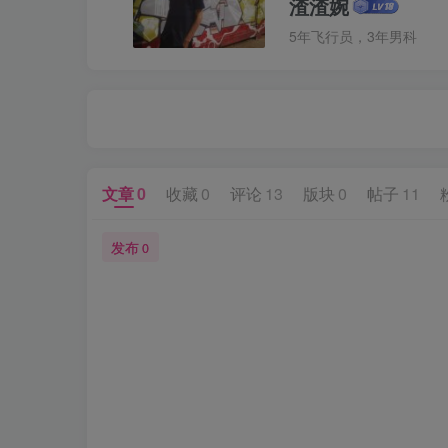
渣渣婉
5年飞行员，3年男科
文章
0
收藏
0
评论
13
版块
0
帖子
11
发布
0