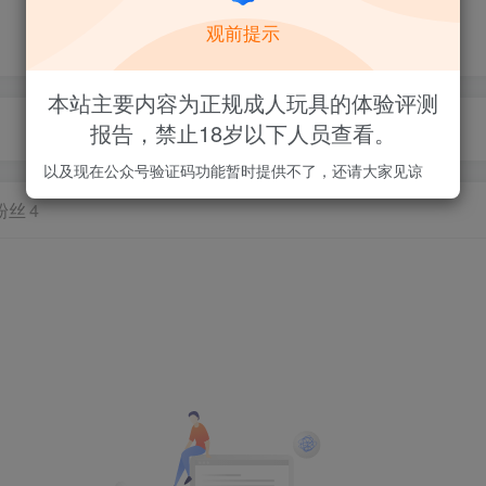
观前提示
本站主要内容为正规成人玩具的体验评测
报告，禁止18岁以下人员查看。
本站禁止18岁以下用户访问, 站内每个月还会开启积分活动，详情看论坛内告示
以及现在公众号验证码功能暂时提供不了，还请大家见谅
粉丝
4