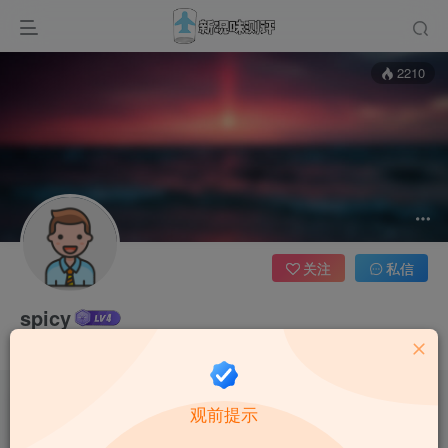
2210
关注
私信
spicy
这家伙很懒，什么都没有写...
观前提示
本站禁止18岁以下用户访问, 站内每个月还会开启积分活动，详情看论坛内告
示