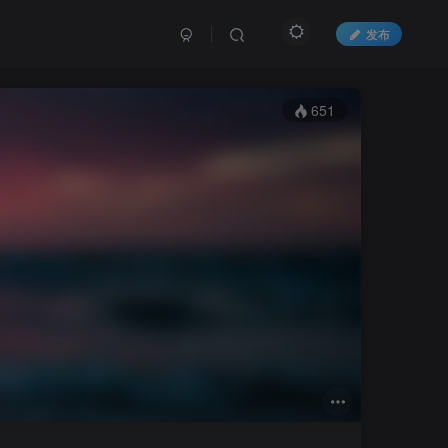
发布
651