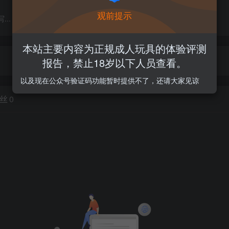
观前提示
..
本站主要内容为正规成人玩具的体验评测
报告，禁止18岁以下人员查看。
本站禁止18岁以下用户访问, 站内每个月还会开启积分活动，详情看论坛内告示
以及现在公众号验证码功能暂时提供不了，还请大家见谅
丝
0