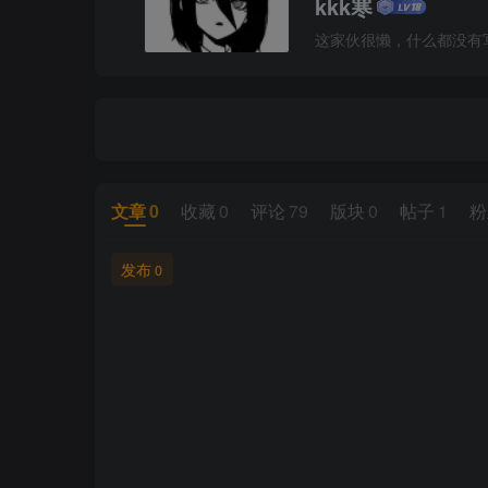
kkk寒
这家伙很懒，什么都没有写.
文章
0
收藏
0
评论
79
版块
0
帖子
1
粉
发布
0