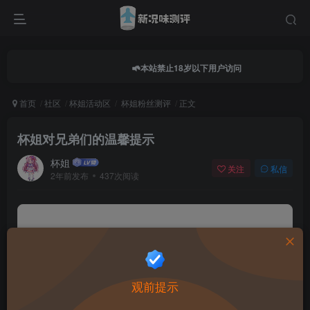
本站禁止18岁以下用户访问
首页
社区
杯姐活动区
杯姐粉丝测评
正文
杯姐对兄弟们的温馨提示
杯姐
关注
私信
2年前发布
437次阅读
0.0
★★★★★
★★★★★
0 人参与
★
★
★
★
★
观前提示
给这篇文章打分：