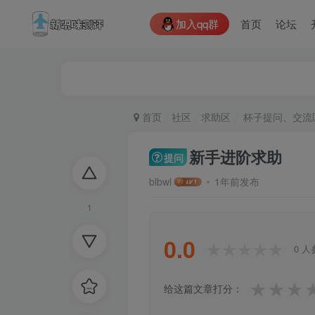
加入qq群
首页
论坛
首页
社区
求助区
杯子提问、交流
新手进阶求助
提问
blbwl
1年前发布
1
0.0
★★★★★
★★★★★
0 人
★
★
★
给这篇文章打分：