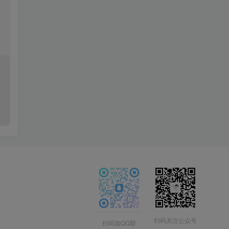
扫码关注公众号
扫码加QQ群