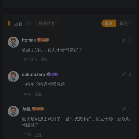
回复
只看作者
最新
最热
11
itxmax
0
放里面别动，停几十分钟就好了
10个月前
回复
sakurazero
0
与哈哈哈哈家就很尴尬
1年前
回复
梦蝶
1
最快是刚进去就射了，当时状态不好，进去十秒，还没动
就缴械了
1年前
回复