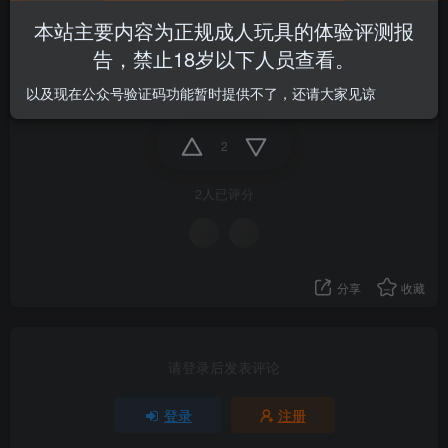
本站主要内容为正规成人玩具的体验评测报
本人刚入坑，买了白丝一，呃没多久就被缴械了。（丢
告，禁止18岁以下人员查看。
脸
以及现在公众号验证码功能暂时提供不了，还请大家见谅
2
2人已评分
分享
收藏
请登录后发表评论
登录
注册