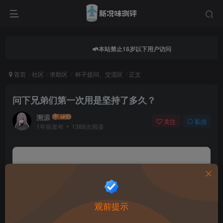
本站禁止18岁以下用户访问
首页
社区
求助区
杯子提问、交流区
正文
问下兄弟们第一次用是坚持了多久？
溯源
关注
私信
1年前发布
1388次阅读
0.0
★★★★★
★★★★★
0 人参与
★
★
★
★
★
观前提示
给这篇文章打分：