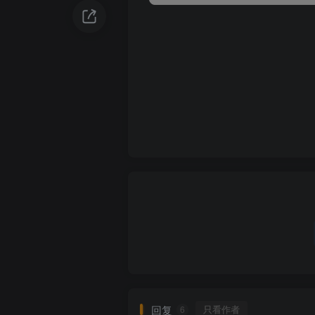
回复
只看作者
6