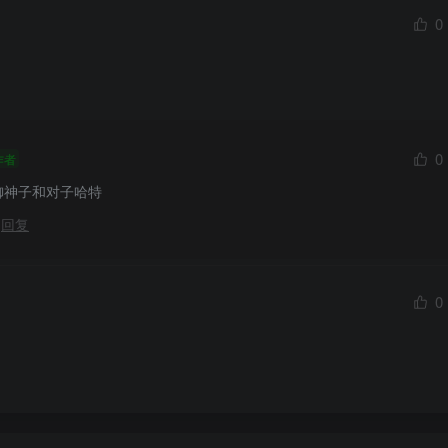
0
0
作者
御神子和对子哈特
回复
0