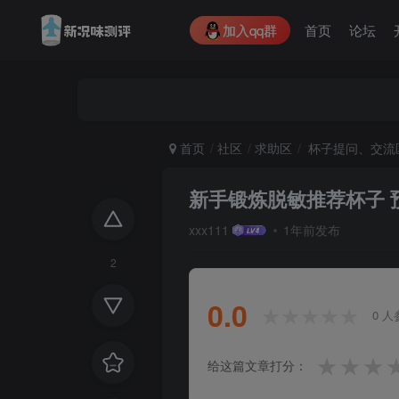
加入qq群
首页
论坛
首页
社区
求助区
杯子提问、交流
新手锻炼脱敏推荐杯子 预
xxx111
1年前发布
2
0.0
★★★★★
★★★★★
0 人
★
★
★
给这篇文章打分：