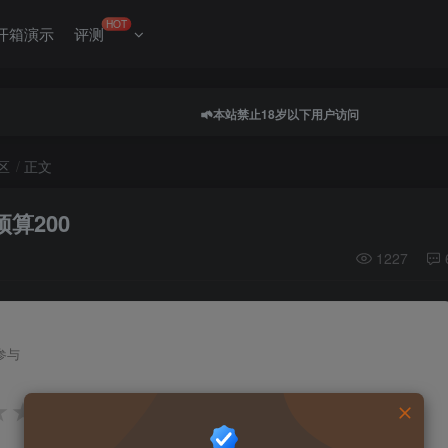
HOT
开箱演示
评测
本站禁止18岁以下用户访问
区
正文
算200
1227
参与
★
★