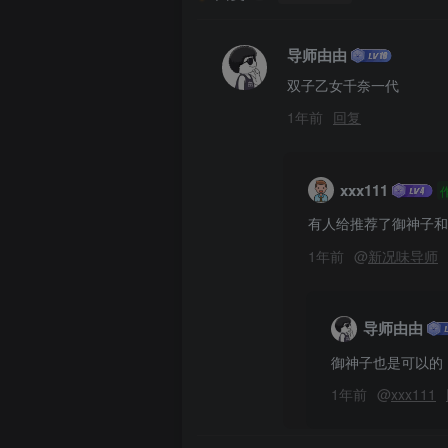
导师由由
双子乙女千奈一代
1年前
回复
xxx111
有人给推荐了御神子和对
1年前
@
新况味导师
导师由由
御神子也是可以的
1年前
@
xxx111