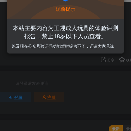
观前提示
2
本站主要内容为正规成人玩具的体验评测
2人已评分
报告，禁止18岁以下人员查看。
以及现在公众号验证码功能暂时提供不了，还请大家见谅
分享
收
请登录后发表评论
登录
注册
最新
最