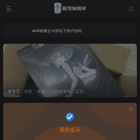
本站禁止18岁以下用户访问
首页
社区
水区
飞机杯资讯
正文
积分兑换
LaLj
关注
私信
观前提示
1年前发布
248次阅读