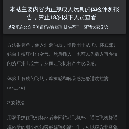
本站主要内容为正规成人玩具的体验评测报
今天告诉你们一些飞机杯的玩法。
告，禁止18岁以下人员查看。
以及现在公众号验证码功能暂时提供不了，还请大家见谅
1 排空气法
方法很简单，倒入润滑油后，慢慢用手从飞机杯底部开
始向上挤压排出空气。然后插入，也可以先插入再慢慢
的挤压排出空气，从而让飞机杯产生吮吸感。
体验上有质的飞跃，摩擦感和吮吸感把舒适度拉满
(๑>؂<๑）
2 旋转法
用双手扶住飞机杯然后来回转动飞机杯，通过飞机杯通
道内壁的细小肉触突起旋转剐蹭牛牛，可以感受非常强