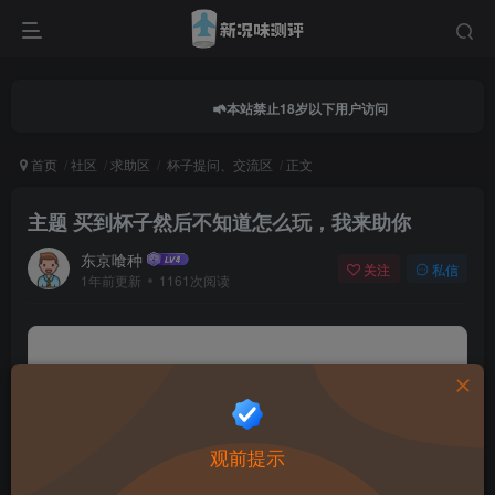
本站禁止18岁以下用户访问
首页
社区
求助区
杯子提问、交流区
正文
主题 买到杯子然后不知道怎么玩，我来助你
东京喰种
关注
私信
1年前更新
1161次阅读
0.0
★★★★★
★★★★★
0 人参与
★
★
★
★
★
观前提示
给这篇文章打分：