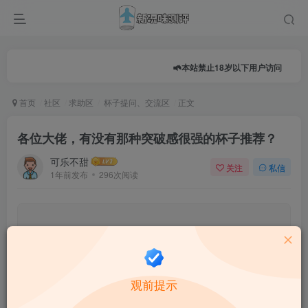
本站禁止18岁以下用户访问
首页
社区
求助区
杯子提问、交流区
正文
各位大佬，有没有那种突破感很强的杯子推荐？
可乐不甜
关注
私信
1年前发布
296次阅读
0.0
★★★★★
★★★★★
0 人参与
★
★
★
★
★
观前提示
给这篇文章打分：