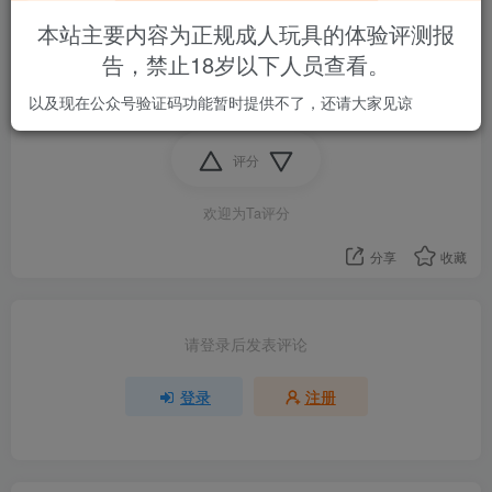
本站主要内容为正规成人玩具的体验评测报
宿舍半夜玩完不方便去厕所洗，能不能用矿泉水什么先
告，禁止18岁以下人员查看。
冲冲，第二天再洗
以及现在公众号验证码功能暂时提供不了，还请大家见谅
评分
欢迎为Ta评分
分享
收藏
请登录后发表评论
登录
注册