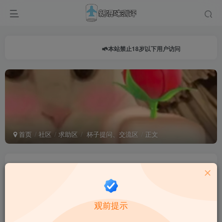
本站禁止18岁以下用户访问
首页
社区
求助区
杯子提问、交流区
正文
预算一千五左右，想买一个重一点的半身，有没有
大佬推荐一下
牢大
关注
私信
观前提示
1年前发布
262次阅读