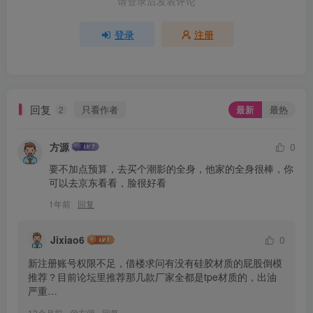
请登录后发表评论
登录
注册
回复
只看作者
最新
最热
2
方源
0
要不加点预算，去买个潮影的全身，他家的全身很棒，你
可以去京东看看，脸很好看
1年前
回复
Jixiao6
0
新注册账号权限不足，借楼求问有没有硅胶材质的屁股倒模
推荐？目前论坛里推荐那几款厂家全都是tpe材质的，出油
严重…
12个月前
@
方源
回复