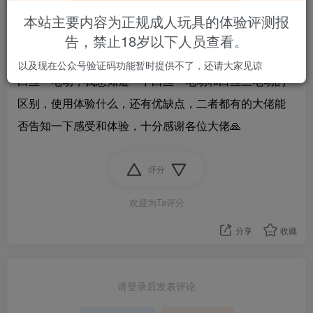
本站主要内容为正规成人玩具的体验评测报
求助一下各位大佬，白丝一电动和白丝三电动，该怎么
告，禁止18岁以下人员查看。
选择，本人已经拥有白丝三电动，不知道要不要再拿下
以及现在公众号验证码功能暂时提供不了，还请大家见谅
白丝一电动，我想知道一下白丝一电动和白丝三电动的
区别，使用体验什么，还有优缺点，二者都有的大佬能
否告知一下感受和体验，十分感谢各位大佬🙏
评分
欢迎为Ta评分
分享
收藏
请登录后发表评论