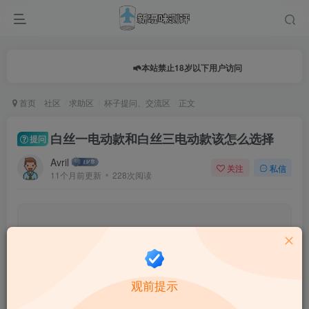
本站禁止18岁以下用户访问
首页
社区
求助区
杯子提问、交流区
正文
白丝一电动款和白丝三电动款该怎么选择
提问
Avril
关注
私信
11个月前更新
228次阅读
0.0
★★★★★
★★★★★
0 人参与
★
★
★
★
★
观前提示
给这篇文章打分：