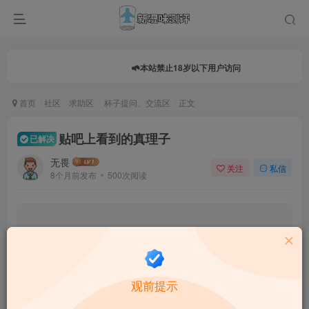
本站禁止18岁以下用户访问
首页
社区
求助区
杯子提问、交流区
正文
贴吧上看到的真理子
已解决
无畏
关注
私信
8个月前发布
500次阅读
0.0
★★★★★
★★★★★
0 人参与
★
★
★
★
★
观前提示
给这篇文章打分：