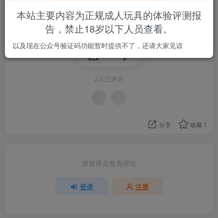
本站主要内容为正规成人玩具的体验评测报
真理子是gxp的正品吗？有测评吗？
告，禁止18岁以下人员查看。
以及现在公众号验证码功能暂时提供不了，还请大家见谅
2
2人已评分
分享
收藏
1
请登录后发表评论
登录
注册