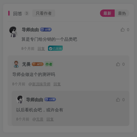
回答
只看作者
最新
最热
3
导师由由
0
算是专门给分销的一个品类吧
8个月前
回复
已采纳
无畏
0
作者
导师会做这个的测评吗
8个月前
@
新况味导师
回复
导师由由
0
以后看机会吧，或许会有
8个月前
@
无畏
回复