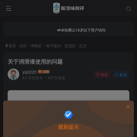
本站禁止18岁以下用户访问
首页
社区
求助区
杯子提问、交流区
正文
关于润滑液使用的问题
yq0225
关注
私信
8个月前发布
487次阅读
0.0
★★★★★
★★★★★
0 人参与
★
★
★
★
★
观前提示
给这篇文章打分：