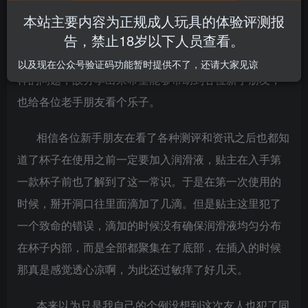
本站主要内容为正规成人玩具的体验评测报
起因是这几天贴主的一位新手朋友在使用杯子的时候
告，禁止18岁以下人员查看。
遇到的问题，贴主想到自己刚开始用的时候也遇到了这
以及现在公众号验证码功能暂时提供不了，还请大家见谅
样的问题，故分享出来希望能够帮助到各位新手朋友，
也给各位老手朋友看个乐子。
相信各位新手朋友在看了各种测评和资讯之后也都知
道了杯子在使用之前一定要加入润滑液，贴主在入手第
一款杯子前也了解到了这一常识。于是在第一次使用的
时候，掰开洞口往里面滴加了几滴。但是贴主这里犯了
一个致命的错误，滴加的时候没有确保润滑液均匀分布
在杯子内部，而是全部都聚集在了底部，在插入的时候
那真是感觉透心凉啊，为此还过敏痒了好几天。
本来以为只是我自己的个例没想到这次友人也犯了同