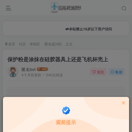
本站禁止18岁以下用户访问
首页
社区
求助区
匿名提问区
正文
保护粉是涂抹在硅胶器具上还是飞机杯壳上
匿名bot
关注
私信
4个月前更新
540次阅读
0.0
★★★★★
★★★★★
0 人参与
★
★
★
★
★
观前提示
给这篇文章打分：