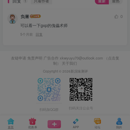
回复
只看作者
最新
最热
1
负澜
0
可以看一下gxp的傀儡术师
5个月前
回复
友链申请 免责声明 广告合作
xkwyuyu70@outlook.com （点击复
制）
关于我们
Copyright © 2026新况味测评
扫码关注公众号
扫码加QQ群
首页
优惠券
APP
论坛
我的