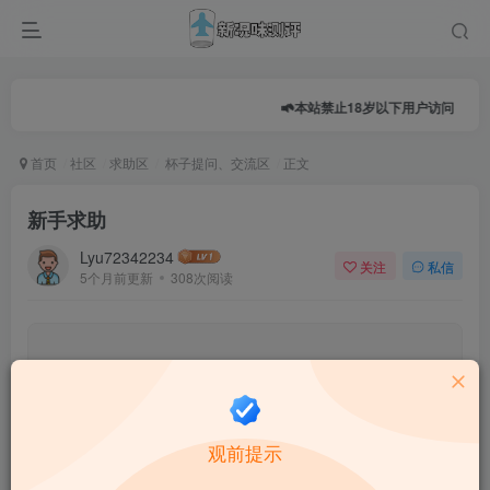
本站禁止18岁以下用户访问
首页
社区
求助区
杯子提问、交流区
正文
新手求助
Lyu72342234
关注
私信
5个月前更新
308次阅读
0.0
★★★★★
★★★★★
0 人参与
★
★
★
★
★
观前提示
给这篇文章打分：