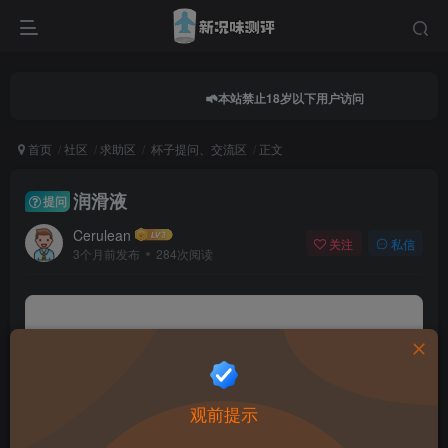
本站禁止18岁以下用户访问
首页
社区
求助区
杯子提问、交流区
正文
润滑液
提问
Cerulean
关注
私信
3个月前发布
284次阅读
0.0
★★★★★
★★★★★
0 人参与
★
★
★
★
★
观前提示
给这篇文章打分：