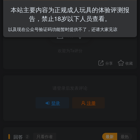
本站主要内容为正规成人玩具的体验评测报
更想要体验杯子通道内壁的感觉，润滑液该用多少啊
告，禁止18岁以下人员查看。
以及现在公众号验证码功能暂时提供不了，还请大家见谅
评分
欢迎为Ta评分
分享
收藏
请登录后发表评论
登录
注册
回答
只看作者
最新
最热
2