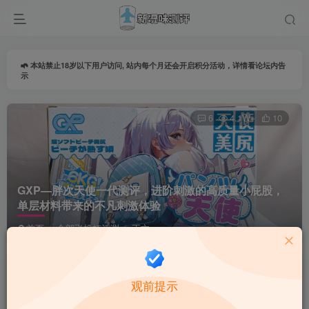
本站禁止18岁以下用户访问, 站内每个月还会开启积分活动，详情看论坛内告
示
6
4.1W+
10
GXP—胖次天使一代测评，进阶刺激的高质量小屁股，
单层材料带来的不凡刺激体验
首页
全部飞机杯评测
正文
导师由由
关注
私信
观前提示
14天前更新