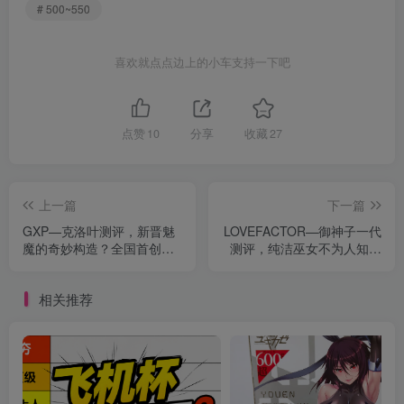
# 500~550
喜欢就点点边上的小车支持一下吧
点赞
10
分享
收藏
27
上一篇
下一篇
GXP—克洛叶测评，新晋魅
LOVEFACTOR—御神子一代
魔的奇妙构造？全国首创，
测评，纯洁巫女不为人知的
内含二十颗滚珠的飞机杯！
秘密
非常酥麻的触感体验
相关推荐