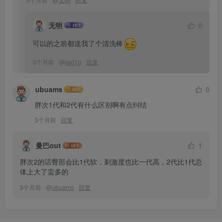
无明
0
可以的之前都送我了个清洗棒
3个月前
@
ssd1g
回复
ubuams
0
胖次1代和2代有什么区别啊有点纠结
3个月前
回复
曼巴out
1
胖次2的话臀部会比1代软，刺激度也比一代高，2代比1代总
体上大了蛮多的
3个月前
@
ubuams
回复