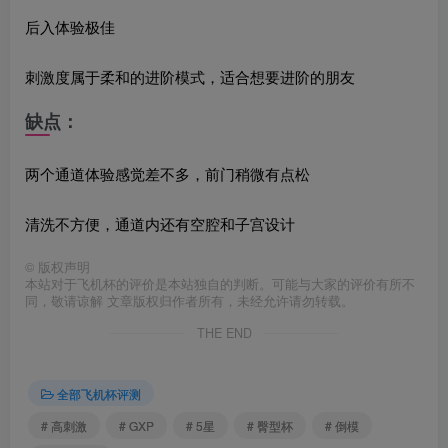
后入体验极佳
刺激度属于柔和的进阶模式，适合想要进阶的朋友
缺点：
两个通道体验感觉差不多，前门稍微有点松
清洗不方便，通道内还有空腔和子宫设计
©
版权声明
本站对于飞机杯的评价是本站独自的判断。可能与大家的评价有所不
同，敬请谅解 文章版权归作者所有，未经允许请勿转载。
THE END
全部飞机杯评测
# 高刺激
# GXP
# 5星
# 臀型杯
# 倒模