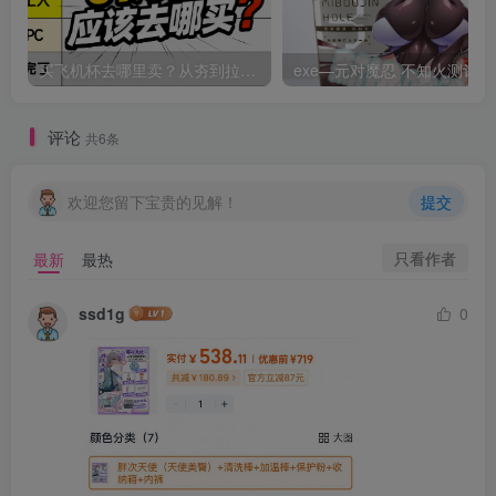
买飞机杯去哪里卖？从夯到拉，锐评一下我用过的几个买杯子的平台
exe—元
评论
共6条
欢迎您留下宝贵的见解！
提交
只看作者
最新
最热
ssd1g
0