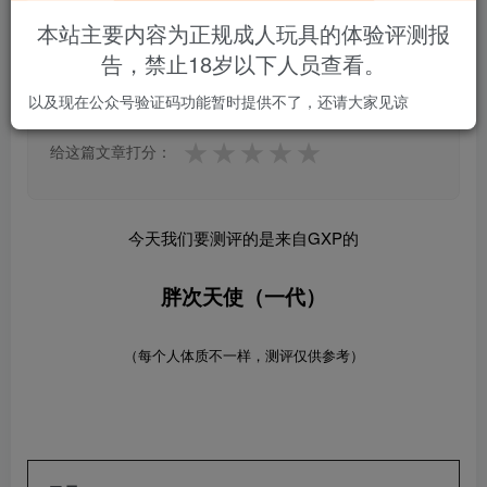
本站主要内容为正规成人玩具的体验评测报
告，禁止18岁以下人员查看。
5.0
★★★★★
★★★★★
1 人参与
以及现在公众号验证码功能暂时提供不了，还请大家见谅
★
★
★
★
★
给这篇文章打分：
今天我们要测评的是来自GXP的
胖次天使（一代）
（每个人体质不一样，测评仅供参考）