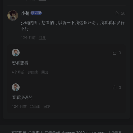
小菊
50
少码的图，想看的可以赞一下我这条评论，我看看私发行
不行
12个月前
回复
0
想看想看
4个月前
@
由由
回复
0
看看没码的
12个月前
@
由由
回复
友链申请 免责声明 广告合作
xkwyuyu70@outlook.com （点击复