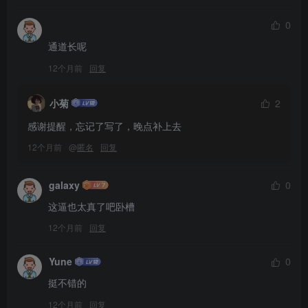
0
通道长呢
12个月前
回复
小菊
2
感谢提醒，忘记了写了，晚点补上去
12个月前
@
匿名
回复
galaxy
0
这逼也太真了吧卧槽
12个月前
回复
Yune
0
挺不错的
12个月前
回复