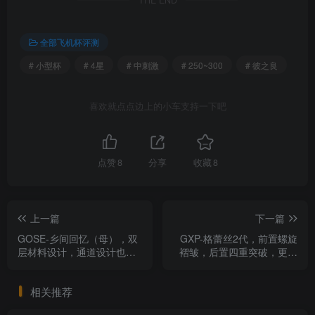
全部飞机杯评测
# 小型杯
# 4星
# 中刺激
# 250~300
# 彼之良
喜欢就点点边上的小车支持一下吧
点赞
8
分享
收藏
8
上一篇
下一篇
GOSE-乡间回忆（母），双
GXP-格蕾丝2代，前置螺旋
层材料设计，通道设计也不
褶皱，后置四重突破，更加
赖，就是不排气玩有些寡淡
容易接受的高刺激体验。
相关推荐