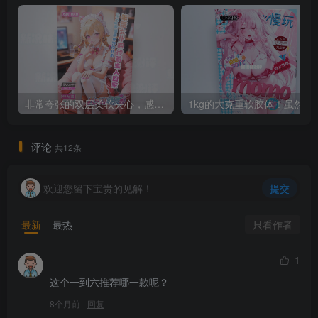
非常夸张的双层柔软夹心，感觉我是在玩装了水的袋子。。。心跳—野木柰子测评
1kg的大克重软胶体！虽然上下包裹有些
评论
共12条
欢迎您留下宝贵的见解！
提交
只看作者
最新
最热
1
这个一到六推荐哪一款呢？
8个月前
回复