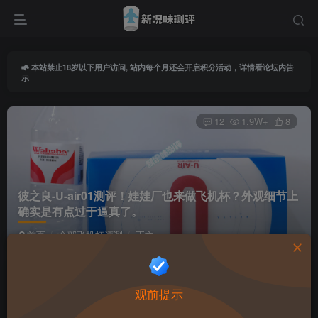
本站禁止18岁以下用户访问, 站内每个月还会开启积分活动，详情看论坛内告
示
12
1.9W+
8
彼之良-U-air01测评！娃娃厂也来做飞机杯？外观细节上
确实是有点过于逼真了。
首页
全部飞机杯评测
正文
导师由由
关注
私信
观前提示
3个月前更新