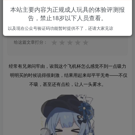
本站主要内容为正规成人玩具的体验评测报
告，禁止18岁以下人员查看。
4.5
★★★★★
★★★★★
2 人参与
以及现在公众号验证码功能暂时提供不了，还请大家见谅
★
★
★
★
★
给这篇文章打分：
经常有兄弟问牢由，诶我这个飞机杯怎么感觉不到一点吸力
明明买的时候说得很刺激，结果用起来却平平无奇——不仅
不吸，甚至还有点松，让人一头雾水。