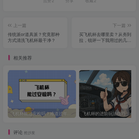
点赞
2
分享
收藏
2
上一篇
下一篇
传统派or道具派？究竟那种
买飞机杯去哪里卖？从夯到
方式清洗飞机杯最干净？
拉，锐评一下我用过的几个
买杯子的平台
相关推荐
飞机杯能过安检吗？难道过年放假了就一定要和自己的飞机杯分别吗
飞机杯的进阶玩法技巧：4种
评论
抢沙发