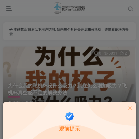
本站禁止18岁以下用户访问, 站内每个月还会开启积分活动，详情看论坛内告
示
0
6831
2
为什么我的飞机杯没什么吸力？到底怎么增加吸力？飞
机杯真空感不足的解决办法
首页
教程
正文
话题姬
关注
私信
观前提示
1个月前更新