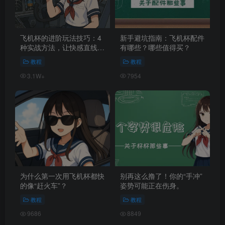
飞机杯的进阶玩法技巧：4
新手避坑指南：飞机杯配件
种实战方法，让快感直线拉
有哪些？哪些值得买？
满！
教程
教程
3.1W+
7954
为什么第一次用飞机杯都快
别再这么撸了！你的“手冲”
的像“赶火车”？
姿势可能正在伤身。
教程
教程
9686
8849