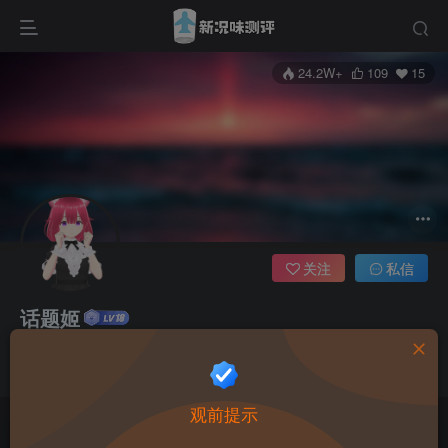
24.2W+
109
15
关注
私信
话题姬
管理员
只是喜欢分享一些有意思的东西的普通人
观前提示
本站禁止18岁以下用户访问, 站内每个月还会开启积分活动，详情看论坛内告