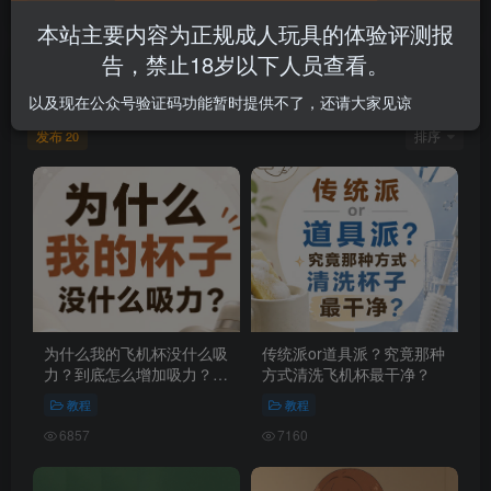
示
本站主要内容为正规成人玩具的体验评测报
告，禁止18岁以下人员查看。
文章
20
收藏
0
评论
2
版块
0
帖子
29
粉丝
15
以及现在公众号验证码功能暂时提供不了，还请大家见谅
发布
排序
20
为什么我的飞机杯没什么吸
传统派or道具派？究竟那种
力？到底怎么增加吸力？飞
方式清洗飞机杯最干净？
机杯真空感不足的解决办法
教程
教程
6857
7160