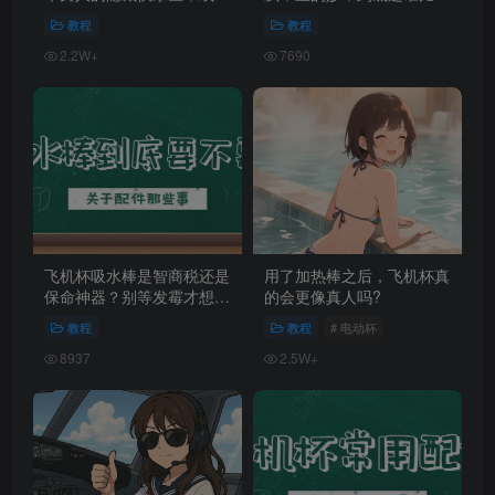
许。。。
好
教程
教程
2.2W+
7690
飞机杯吸水棒是智商税还是
用了加热棒之后，飞机杯真
保命神器？别等发霉才想起
的会更像真人吗?
来！
教程
教程
# 电动杯
8937
2.5W+