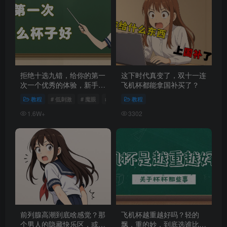
拒绝十选九错，给你的第一
这下时代真变了，双十一连
次一个优秀的体验，新手飞
飞机杯都能拿国补买了？
机杯推荐！
教程
# 低刺激
# 魔眼
# 女优杯
教程
1.6W+
3302
前列腺高潮到底啥感觉？那
飞机杯越重越好吗？轻的
个男人的隐藏快乐区，或
飘，重的妙，到底选谁比较